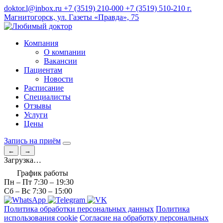
doktor.l@inbox.ru
+7 (3519) 210-000
+7 (3519) 510-210
г.
Магнитогорск, ул. Газеты «Правда», 75
Компания
О компании
Вакансии
Пациентам
Новости
Расписание
Специалисты
Отзывы
Услуги
Цены
Запись на приём
←
→
Загрузка…
График работы
Пн – Пт
7:30 – 19:30
Сб – Вс
7:30 – 15:00
Политика обработки персональных данных
Политика
использования cookie
Согласие на обработку персональных