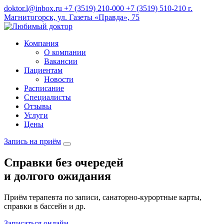
doktor.l@inbox.ru
+7 (3519) 210-000
+7 (3519) 510-210
г.
Магнитогорск, ул. Газеты «Правда», 75
Компания
О компании
Вакансии
Пациентам
Новости
Расписание
Специалисты
Отзывы
Услуги
Цены
Запись на приём
Справки без очередей
и долгого ожидания
Приём терапевта по записи, санаторно-курортные карты,
С
справки в бассейн и др.
С
Записаться онлайн
З