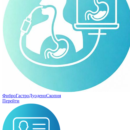
ФиброГастроДуоденоСкопия
Перейти