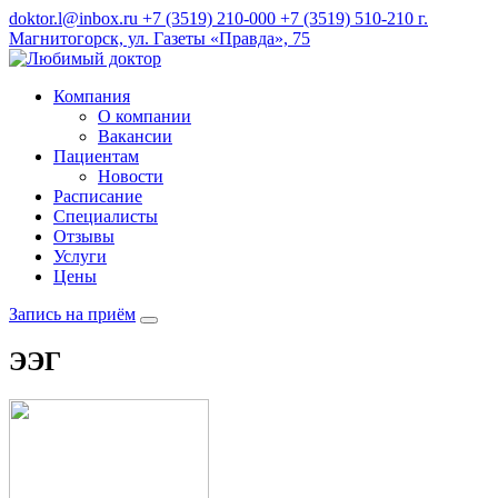
doktor.l@inbox.ru
+7 (3519) 210-000
+7 (3519) 510-210
г.
Магнитогорск, ул. Газеты «Правда», 75
Компания
О компании
Вакансии
Пациентам
Новости
Расписание
Специалисты
Отзывы
Услуги
Цены
Запись на приём
ЭЭГ