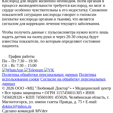
Кислород для людей жизненно необходим. Всем органам в
процессе жизнедеятельности требуется кислород, но мозг и
сердце особенно чувствительны к его недостатку. Снижение
показателей сатурации кислорода говорит о гипоксии
(нехватке кислорода органам и тканям), что является
сигналом для коррекции лечения текущего заболевания.
Чтобы получить данные с пульсоксиметра нужно всего лишь
надеть датчик на палец руки и через 20-30 секунд будут
известны показатели, по которым определяют состояние
пациента.
График работы
Пн – Пт
7:30 – 19:30
Сб – Вс
7:30 – 15:00
Политика обработки персональных данных
Политика
использования cookie
Согласие на обработку персональных
данных
© 2026 ООО «МЦ "Любимый Доктор"» • Медицинский центр
• Все права защищены • ОГРН 1157456011305 • ИНН
7456028326
• КПП 745601001 455026, Челябинская область, г.
Магнитогорск, ул. имени газеты Правда, д. 75 • E-mail:
doktor.l@inbox.ru
Сделано командой
MVdev