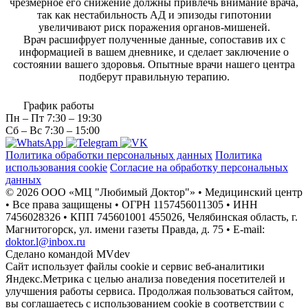
чрезмерное его снижение должны привлечь внимание врача,
так как нестабильность АД и эпизоды гипотонии
увеличивают риск поражения органов-мишеней.
Врач расшифрует полученные данные, сопоставив их с
информацией в вашем дневнике, и сделает заключение о
состоянии вашего здоровья. Опытные врачи нашего центра
подберут правильную терапию.
График работы
Пн – Пт
7:30 – 19:30
Сб – Вс
7:30 – 15:00
Политика обработки персональных данных
Политика
использования cookie
Согласие на обработку персональных
данных
© 2026 ООО «МЦ "Любимый Доктор"» • Медицинский центр
• Все права защищены • ОГРН 1157456011305 • ИНН
7456028326
• КПП 745601001 455026, Челябинская область, г.
Магнитогорск, ул. имени газеты Правда, д. 75 • E-mail:
doktor.l@inbox.ru
Сделано командой
MVdev
Сайт использует файлы cookie и сервис веб-аналитики
Яндекс.Метрика с целью анализа поведения посетителей и
улучшения работы сервиса. Продолжая пользоваться сайтом,
вы соглашаетесь с использованием cookie в соответствии с