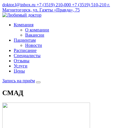
doktor.l@inbox.ru
+7 (3519) 210-000
+7 (3519) 510-210
г.
Магнитогорск, ул. Газеты «Правда», 75
Компания
О компании
Вакансии
Пациентам
Новости
Расписание
Специалисты
Отзывы
Услуги
Цены
Запись на приём
СМАД