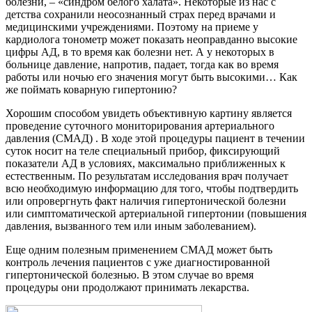
болезни, – «синдром белого халата». Некоторые из нас с
детства сохранили неосознанный страх перед врачами и
медицинскими учреждениями. Поэтому на приеме у
кардиолога тонометр может показать неоправданно высокие
цифры АД, в то время как болезни нет. А у некоторых в
больнице давление, напротив, падает, тогда как во время
работы или ночью его значения могут быть высокими… Как
же поймать коварную гипертонию?
Хорошим способом увидеть объективную картину является
проведение суточного мониторирования артериального
давления (СМАД) . В ходе этой процедуры пациент в течении
суток носит на теле специальный прибор, фиксирующий
показатели АД в условиях, максимально приближенных к
естественным. По результатам исследования врач получает
всю необходимую информацию для того, чтобы подтвердить
или опровергнуть факт наличия гипертонической болезни
или симптоматической артериальной гипертонии (повышения
давления, вызванного тем или иным заболеванием).
Еще одним полезным применением СМАД может быть
контроль лечения пациентов с уже диагностированной
гипертонической болезнью. В этом случае во время
процедуры они продолжают принимать лекарства.