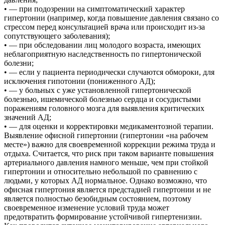
• — при подозрении на симптоматический характер
гипертонии (например, когда повышение давления связано со
стрессом перед консультацией врача или происходит из-за
сопутствующего заболевания);
• — при обследовании лиц молодого возраста, имеющих
неблагоприятную наследственность по гипертонической
болезни;
• — если у пациента периодически случаются обмороки, для
исключения гипотонии (пониженного АД);
• — у больных с уже установленной гипертонической
болезнью, ишемической болезнью сердца и сосудистыми
поражениям головного мозга для выявления критических
значений АД;
• — для оценки и корректировки медикаментозной терапии.
Выявление офисной гипертонии (гипертонии «на рабочем
месте») важно для своевременной коррекции режима труда и
отдыха. Считается, что риск при таком варианте повышения
артериального давления намного меньше, чем при стойкой
гипертонии и относительно небольшой по сравнению с
людьми, у которых АД нормальное. Однако возможно, что
офисная гипертония является предстадией гипертонии и не
является полностью безобидным состоянием, поэтому
своевременное изменение условий труда может
предотвратить формирование устойчивой гипертенизии.