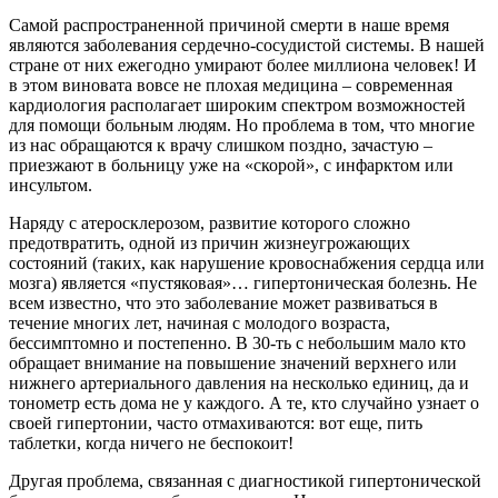
Самой распространенной причиной смерти в наше время
являются заболевания сердечно-сосудистой системы. В нашей
стране от них ежегодно умирают более миллиона человек! И
в этом виновата вовсе не плохая медицина – современная
кардиология располагает широким спектром возможностей
для помощи больным людям. Но проблема в том, что многие
из нас обращаются к врачу слишком поздно, зачастую –
приезжают в больницу уже на «скорой», с инфарктом или
инсультом.
Наряду с атеросклерозом, развитие которого сложно
предотвратить, одной из причин жизнеугрожающих
состояний (таких, как нарушение кровоснабжения сердца или
мозга) является «пустяковая»… гипертоническая болезнь. Не
всем известно, что это заболевание может развиваться в
течение многих лет, начиная с молодого возраста,
бессимптомно и постепенно. В 30-ть с небольшим мало кто
обращает внимание на повышение значений верхнего или
нижнего артериального давления на несколько единиц, да и
тонометр есть дома не у каждого. А те, кто случайно узнает о
своей гипертонии, часто отмахиваются: вот еще, пить
таблетки, когда ничего не беспокоит!
Другая проблема, связанная с диагностикой гипертонической