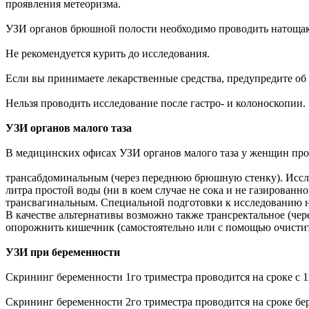
проявления метеоризма.
УЗИ органов брюшной полости необходимо проводить натощак, 
Не рекомендуется курить до исследования.
Если вы принимаете лекарственные средства, предупредите об
Нельзя проводить исследование после гастро- и колоноскопии.
УЗИ органов малого таза
В медицинских офисах УЗИ органов малого таза у женщин про
трансабдоминальным (через переднюю брюшную стенку). Иссле
литра простой воды (ни в коем случае не сока и не газированн
трансвагинальным. Специальной подготовки к исследованию н
В качестве альтернативы возможно также трансректальное (че
опорожнить кишечник (самостоятельно или с помощью очисти
УЗИ при беременности
Скрининг беременности 1го триместра проводится на сроке с 11
Скрининг беременности 2го триместра проводится на сроке бер